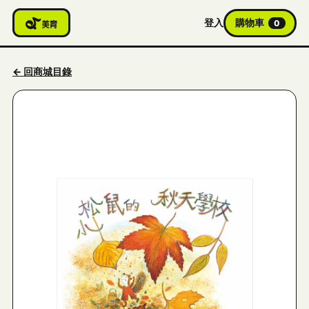
登入
購物車
0
← 回商城目錄