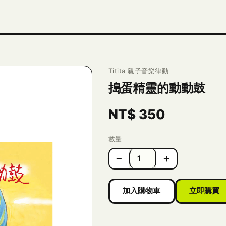
Titita 親子音樂律動
搗蛋精靈的動動鼓
NT$
350
數量
−
＋
加入購物車
立即購買