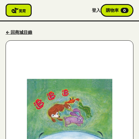
登入
購物車
0
← 回商城目錄