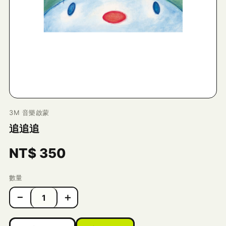
3M 音樂啟蒙
追追追
NT$
350
數量
−
＋