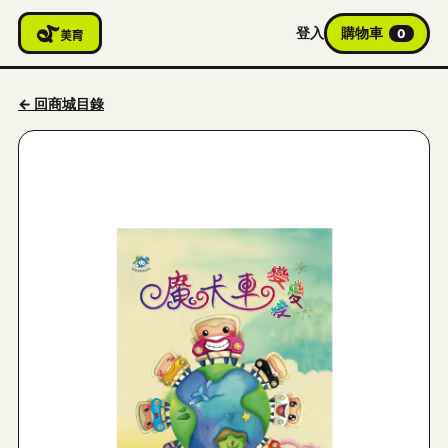
登入
購物車
0
← 回商城目錄