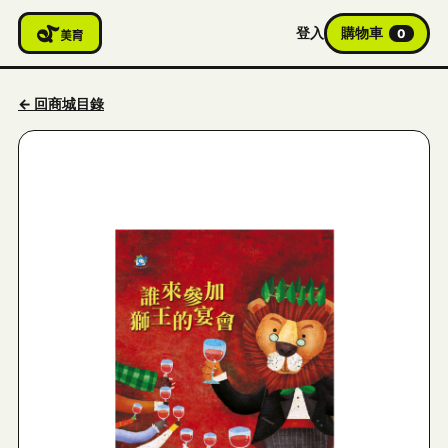
登入
購物車
0
← 回商城目錄