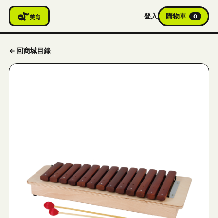
登入
購物車
0
← 回商城目錄