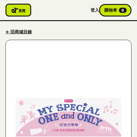
登入
購物車
0
← 回商城目錄